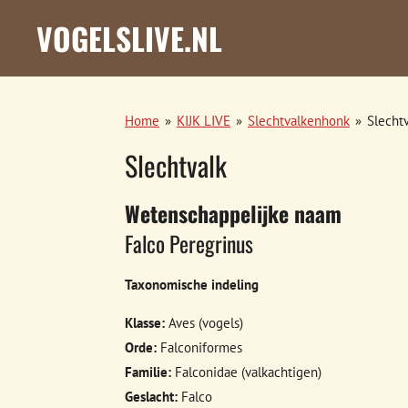
Ga
VOGELSLIVE.NL
direct
naar
de
hoofdinhoud
Home
»
KIJK LIVE
»
Slechtvalkenhonk
»
Slecht
Slechtvalk
Wetenschappelijke naam
Falco Peregrinus
Taxonomische indeling
Klasse:
Aves (vogels)
Orde:
Falconiformes
Familie:
Falconidae (valkachtigen)
Geslacht:
Falco