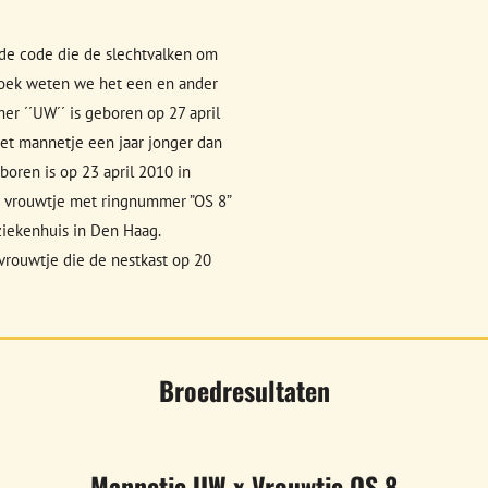
de code die de slechtvalken om
oek weten we het een en ander
r ´´UW´´ is geboren op 27 april
et mannetje een jaar jonger dan
boren is op 23 april 2010 in
et vrouwtje met ringnummer ”OS 8”
iekenhuis in Den Haag.
rouwtje die de nestkast op 20
Broedresultaten
Mannetje UW x Vrouwtje OS 8