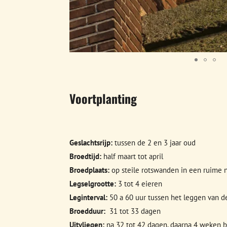
Voortplanting
Geslachtsrijp:
tussen de 2 en 3 jaar oud
Broedtijd:
half maart tot april
Broedplaats:
op steile rotswanden in een ruime n
Legselgrootte:
3 tot 4 eieren
Leginterval:
50 a 60 uur tussen het leggen van d
Broedduur:
31 tot 33 dagen
Uitvliegen:
na 32 tot 42 dagen, daarna 4 weken b