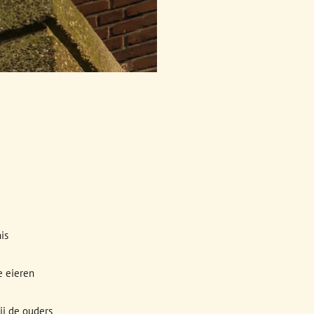
is
e eieren
ij de ouders